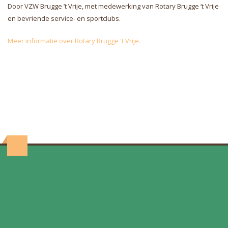
Door VZW Brugge ’t Vrije, met medewerking van Rotary Brugge ’t Vrije
en bevriende service- en sportclubs.
Meer informatie over Rotary Brugge 't Vrije.