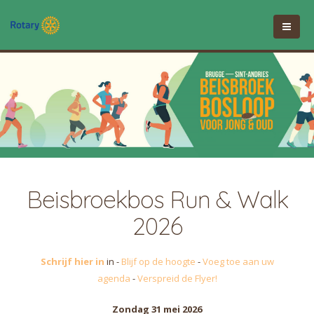
Beisbroekbos Run & Walk
2026
Schrijf hier in
in -
Blijf op de hoogte
-
Voeg toe aan uw
agenda
-
Verspreid de Flyer!
Zondag 31 mei 2026