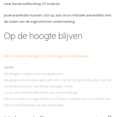
naar beisbroekbosloop AT tvrije.be.
Jouw teamleden kunnen zich op aan onze infobalie aanmelden met
de naam van de ingeschreven onderneming.
Op de hoogte blijven
Blijf via deze mailinglijst op de hoogte van alle nieuws!
GDPR
Wij dragen zorgen voor uw gegevens.
Uw gegevens worden gebruikt om u op de hoogte te houden van dit
en andere events van Rotary Brugge 't Vrije.
U kan zich steeds afmelden van onze mailings.
Heeft u verdere vragen hierover? Dank u steeds bij ons terecht via
het contactformulier op deze website.